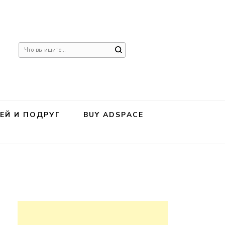
Ищите
что-
то?
ЕЙ И ПОДРУГ
BUY ADSPACE