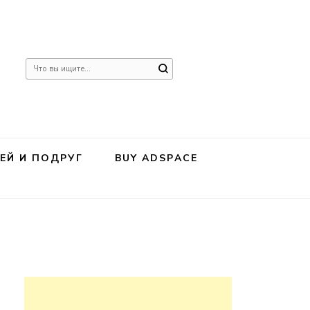
Ищите
что-
то?
ЕЙ И ПОДРУГ
BUY ADSPACE