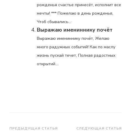
рожденья счастье принесёт, исполнит все
мечты! *** Пожелаю в день рожденья,
Чтоб сбывались...
Выражаю имениннику почёт
Выражаю имениннику почёт, Желаю
много радужных событий! Как по маслу
жизнь пускай течет, Полная радостных
открытий....
Навигация
ПРЕДЫДУЩАЯ СТАТЬЯ
СЛЕДУЮЩАЯ СТАТЬЯ