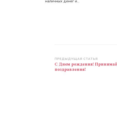
наличных денег и...
Навигация
ПРЕДЫДУЩАЯ СТАТЬЯ
С Днем рождения! Принима
по
поздравления!
записям