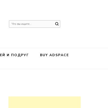
Ищите
что-
то?
ЕЙ И ПОДРУГ
BUY ADSPACE