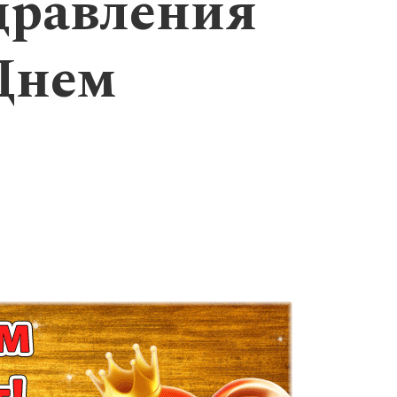
дравления
Днем