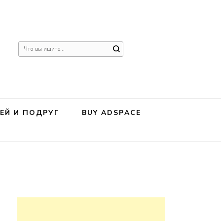
Ищите
что-
то?
ЕЙ И ПОДРУГ
BUY ADSPACE